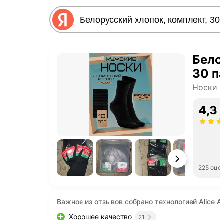
Бело
30 п
Носки 
4,3
225 оц
Важное из отзывов собрано технологией Alice A
Хорошее качество
21