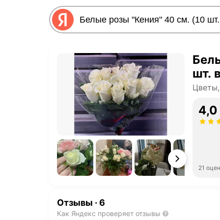
Белы
шт. 
Цветы,
4,0
21 оце
Отзывы
·
6
Как Яндекс проверяет отзывы