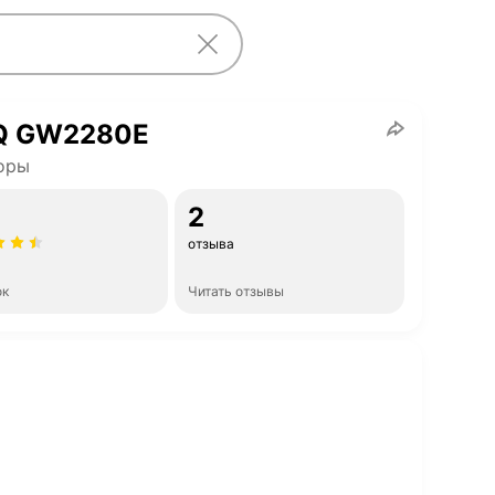
Q GW2280E
оры
2
отзыва
ок
Читать отзывы