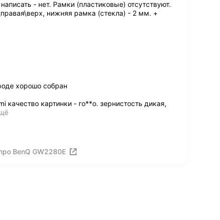
написать - нет. Рамки (пластиковые) отсутствуют.
правая\верх, нижняя рамка (стекла) - 2 мм. +
роде хорошо собран
 качество картинки - го**о. зернистость дикая,
ещё
 про BenQ GW2280E