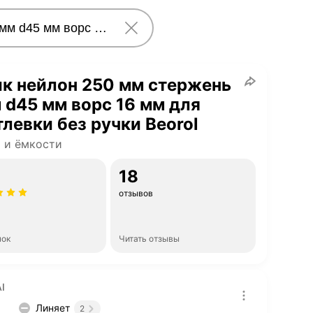
к нейлон 250 мм стержень
 d45 мм ворс 16 мм для
левки без ручки Beorol
 и ёмкости
18
отзывов
нок
Читать отзывы
I
Линяет
2