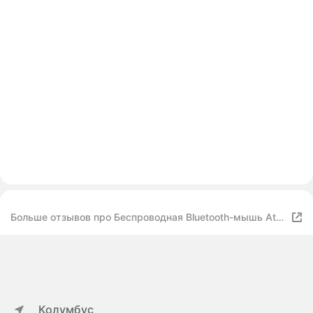
Больше отзывов про Беспроводная Bluetooth-мышь Atk
F1 Pro Max F1 Ultimate, Black F1 Ultimate
Колумбус