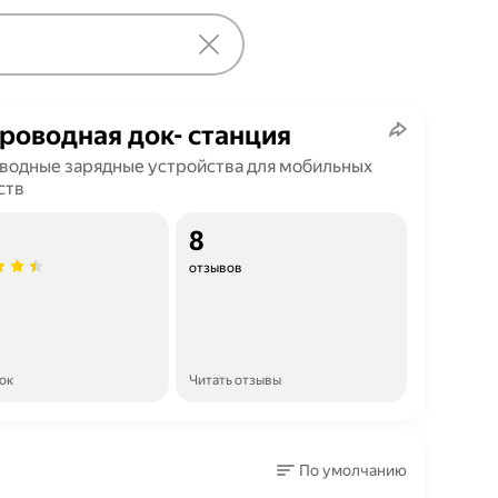
роводная док- станция
водные зарядные устройства для мобильных
ств
8
отзывов
ок
Читать отзывы
По умолчанию