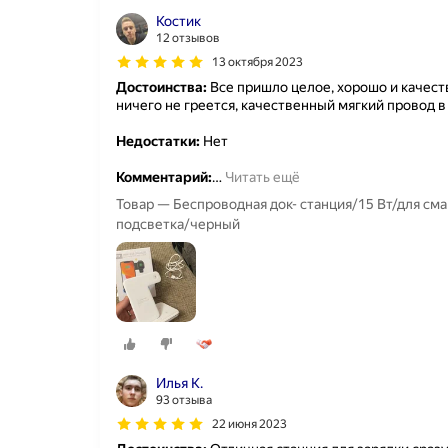
Костик
12 отзывов
13 октября 2023
Достоинства:
Все пришло целое, хорошо и качеств
ничего не греется, качественный мягкий провод 
Недостатки:
Нет
Комментарий:
…
Читать ещё
Товар — Беспроводная док- станция/15 Вт/для см
подсветка/черный
Илья К.
93 отзыва
22 июня 2023