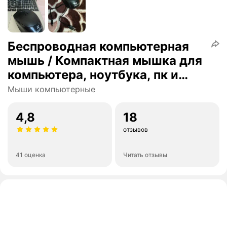
Беспроводная компьютерная
мышь / Компактная мышка для
компьютера, ноутбука, пк и
макбука / Ультратонкий дизайн
Мыши компьютерные
/ Бесшумные клавиши /
Встроенный аккумулятор /
4,8
18
Bluetooth / Black
отзывов
41 оценка
Читать отзывы