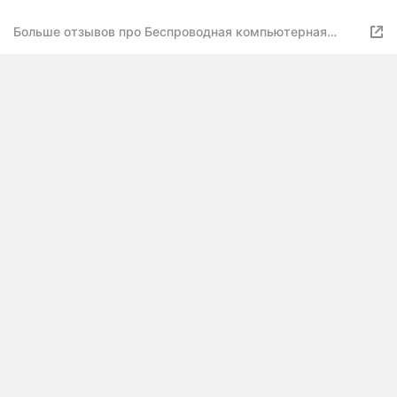
Black
Больше отзывов про Беспроводная компьютерная
мышь / Компактная мышка для компьютера, ноутбука,
пк и макбука / Ультратонкий дизайн / Бесшумные
клавиши / Встроенный аккумулятор / Bluetooth / Black