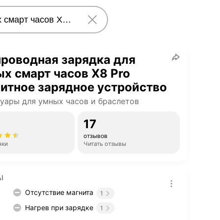
роводная зарядка для
х смарт часов X8 Pro
итное зарядное устройство
уары для умных часов и браслетов
17
отзывов
нки
Читать отзывы
I
Отсутствие магнита
1
Нагрев при зарядке
1