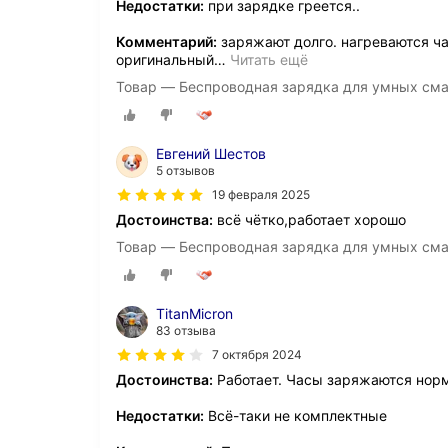
Недостатки:
при зарядке греется..
Комментарий:
заряжают долго. нагреваются ча
оригинальный
…
Читать ещё
Товар — Беспроводная зарядка для умных смар
Евгений Шестов
5 отзывов
19 февраля 2025
Достоинства:
всё чётко,работает хорошо
Товар — Беспроводная зарядка для умных смар
TitanMicron
83 отзыва
7 октября 2024
Достоинства:
Работает. Часы заряжаются нор
Недостатки:
Всё-таки не комплектные