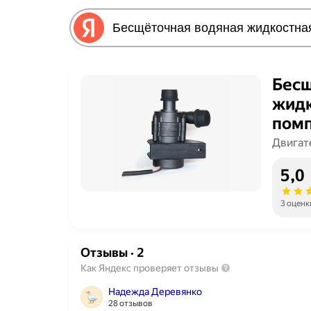
Бесщ
жидк
помп
Двигат
5,0
3 оценк
Отзывы
·
2
Как Яндекс проверяет отзывы
Надежда Деревянко
28 отзывов