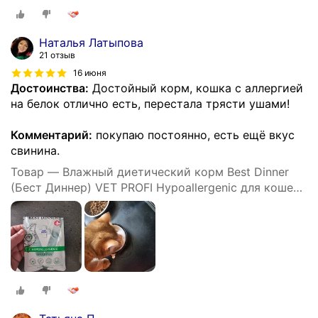
24шт по 85г
Наталья Латыпова
21 отзыв
16 июня
Достоинства:
Достойный корм, кошка с аллергией
на белок отлично есть, перестала трясти ушами!
Комментарий:
покупаю постоянно, есть ещё вкус
свинина.
Товар — Влажный диетический корм Best Dinner
(Бест Диннер) VET PROFI Hypoallergenic для кошек
при пищевой аллергии Индейка (24шт х 85гр)