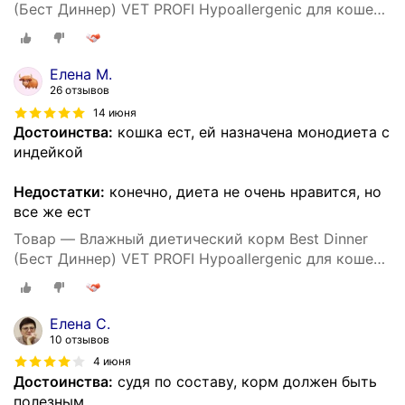
(Бест Диннер) VET PROFI Hypoallergenic для кошек
при пищевой аллергии Индейка (24шт х 85гр)
Елена М.
26 отзывов
14 июня
Достоинства:
кошка ест, ей назначена монодиета с
индейкой
Недостатки:
конечно, диета не очень нравится, но
все же ест
Товар — Влажный диетический корм Best Dinner
(Бест Диннер) VET PROFI Hypoallergenic для кошек
при пищевой аллергии Индейка (24шт х 85гр)
Елена С.
10 отзывов
4 июня
Достоинства:
судя по составу, корм должен быть
полезным