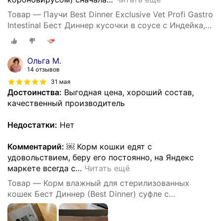
Товар — Паучи Best Dinner Exclusive Vet Profi Gastro
Intestinal Бест Диннер кусочки в соусе с Индейка,
24шт по 85г
Ольга М.
14 отзывов
31 мая
Достоинства:
Выгодная цена, хороший состав,
качественный производитель
Недостатки:
Нет
Комментарий:
￼ Корм кошки едят с
удовольствием, беру его постоянно, на Яндекс
маркете всегда с
…
Читать ещё
Товар — Корм влажный для стерилизованных
кошек Бест Диннер (Best Dinner) суфле с
телятиной, пауч (24шт*85гр)