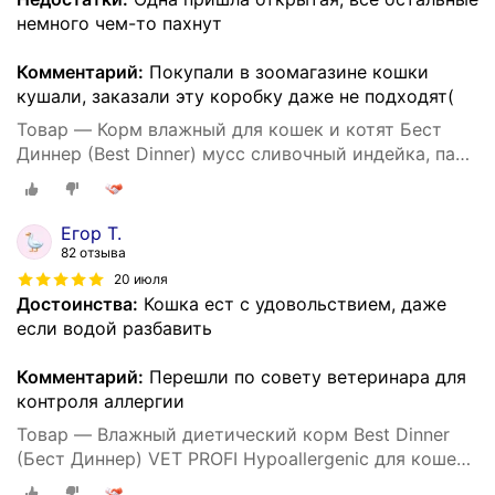
немного чем-то пахнут
Комментарий:
Покупали в зоомагазине кошки
кушали, заказали эту коробку даже не подходят(
Товар — Корм влажный для кошек и котят Бест
Диннер (Best Dinner) мусс сливочный индейка, пауч
(24шт*85гр)
Егор Т.
82 отзыва
20 июля
Достоинства:
Кошка ест с удовольствием, даже
если водой разбавить
Комментарий:
Перешли по совету ветеринара для
контроля аллергии
Товар — Влажный диетический корм Best Dinner
(Бест Диннер) VET PROFI Hypoallergenic для кошек
при пищевой аллергии Индейка (24шт х 85гр)