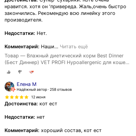
нравится. хотя он 'привереда. Жаль,очень быстро
закончились. Рекомендую всю линейку этого
производителя.
Недостатки:
Нет.
Комментарий:
Наши
…
Читать ещё
Товар — Влажный диетический корм Best Dinner
(Бест Диннер) VET PROFI Hypoallergenic для кошек
при пищевой аллергии Индейка (24шт х 85гр)
Елена М
Надёжный автор
258 отзывов
12 июня
Достоинства:
кот ест
Недостатки:
нет
Комментарий:
хороший состав, кот ест