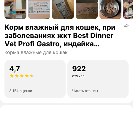
Корм влажный для кошек, при
заболеваниях жкт Best Dinner
Vet Profi Gastro, индейка
кусочки в соусе 48 шт по 85г
Корма влажные для кошек
4,7
922
отзыва
3 154 оценки
Читать отзывы