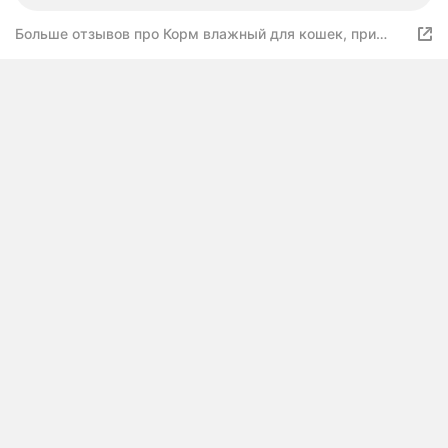
Больше отзывов про Корм влажный для кошек, при
заболеваниях жкт Best Dinner Vet Profi Gastro, индейка
кусочки в соусе 48 шт по 85г