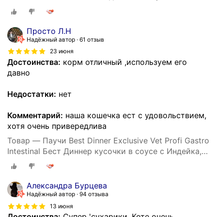
заболеваниях ЖКТ кусочки в соусе Индейка, 85 г х
24 шт, пауч (Бест Диннер)
Просто Л.Н
Надёжный автор
61 отзыв
23 июня
Достоинства:
корм отличный ,используем его
давно
Недостатки:
нет
Комментарий:
наша кошечка ест с удовольствием,
хотя очень привередлива
Товар — Паучи Best Dinner Exclusive Vet Profi Gastro
Intestinal Бест Диннер кусочки в соусе с Индейка,
24шт по 85г
Александра Бурцева
Надёжный автор
94 отзыва
13 июня
Достоинства:
Супер 'сухарики. Коте очень