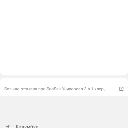
Больше отзывов про БиоБак Универсал 3 в 1 хлор,
альгицид, коагулянт таблетки 200 гр. BP-MT800
Колумбус