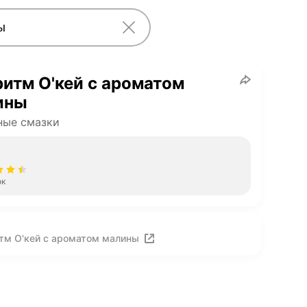
итм О'кей с ароматом
ины
ные смазки
ок
тм О'кей с ароматом малины