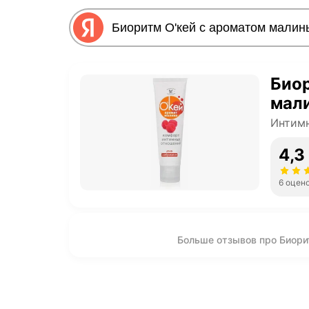
Биор
мал
Интим
4,3
6 оцен
Больше отзывов про Биори