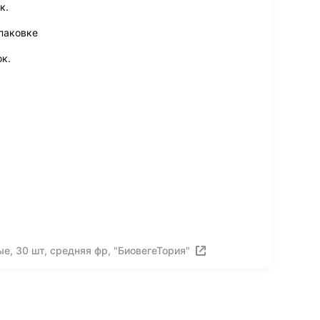
к.
паковке
к.
, 30 шт, средняя фр, "БиовегеТория"