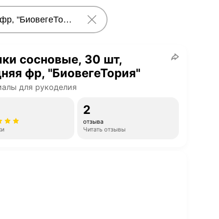
и сосновые, 30 шт,
няя фр, "БиовегеТория"
алы для рукоделия
2
отзыва
ки
Читать отзывы