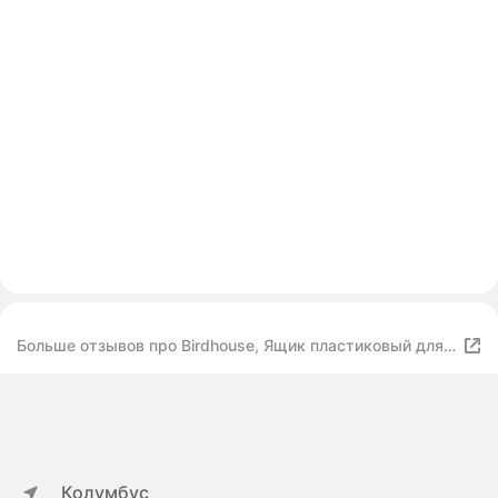
Больше отзывов про Birdhouse, Ящик пластиковый для
хранения в ванной / Органайзер для косметики и
мелочей, Набор 3 шт, Белый
Колумбус