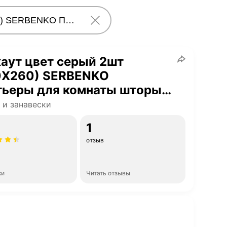
аут цвет серый 2шт
0Х260) SERBENKO
тьеры для комнаты шторы
гостиной, детской, балкон,
и занавески
же.
1
отзыв
ки
Читать отзывы