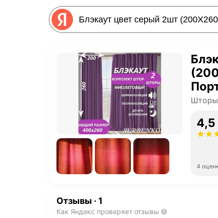
Блэк
(20
Пор
для 
Шторы 
лод
4,5
4 оцен
Отзывы
·
1
Как Яндекс проверяет отзывы