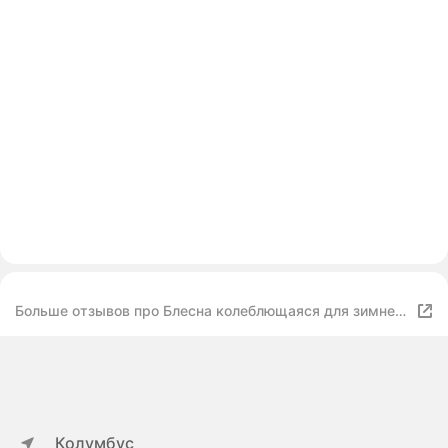
Больше отзывов про Блесна колеблющаяся для зимней
и летней рыбалки с тройником
Колумбус