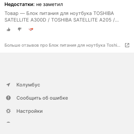
Недостатки:
не заметил
Товар — Блок питания для ноутбука TOSHIBA
SATELLITE A300D / TOSHIBA SATELLITE A205 /
TOSHIBA SATELLITE L505 / TOSHIBA SATELLITE
L875D / TOSHIBA SATELLITE A105 / TOSHIBA
SATELLITE L770 / TOSHIBA SATELLITE A215 -
Больше отзывов про Блок питания для ноутбука Toshiba
зарядка 19V 3.95A 5.5x2.5mm 75W
- зарядка 19V 3.42A 5.5x2.5mm 65W
Колумбус
Сообщить об ошибке
Настройки
ya.ru