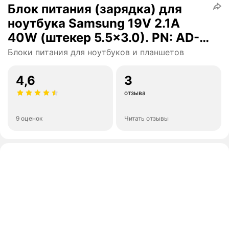
Блок питания (зарядка) для
ноутбука Samsung 19V 2.1A
40W (штекер 5.5x3.0). PN: AD-
4019, ADP-40MH AB, SPA-830E
Блоки питания для ноутбуков и планшетов
4,6
3
отзыва
9 оценок
Читать отзывы