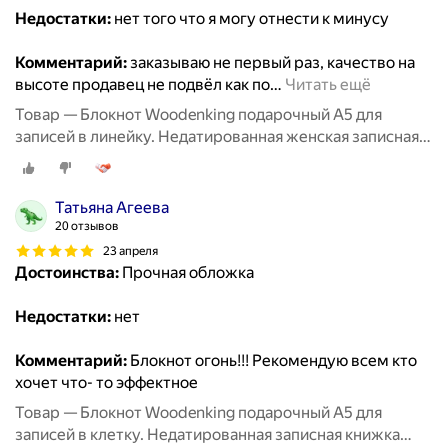
Недостатки:
нет того что я могу отнести к минусу
Комментарий:
заказываю не первый раз, качество на
высоте продавец не подвёл как по
…
Читать ещё
Товар — Блокнот Woodenking подарочный А5 для
записей в линейку. Недатированная женская записная
книжка "Никогда не узнаешь на что способна, пока не
рискнешь"
Татьяна Агеева
20 отзывов
23 апреля
Достоинства:
Прочная обложка
Недостатки:
нет
Комментарий:
Блокнот огонь!!! Рекомендую всем кто
хочет что- то эффектное
Товар — Блокнот Woodenking подарочный А5 для
записей в клетку. Недатированная записная книжка