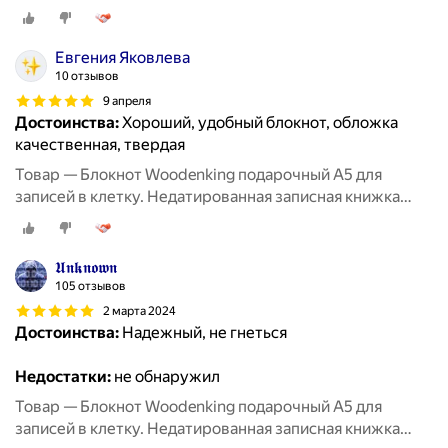
"Мечты работают, когда работаешь ты"
Евгения Яковлева
10 отзывов
9 апреля
Достоинства:
Хороший, удобный блокнот, обложка
качественная, твердая
Товар — Блокнот Woodenking подарочный А5 для
записей в клетку. Недатированная записная книжка
"Будущее зависит от того, что ты делаешь сегодня"
𝖀𝖓𝖐𝖓𝖔𝖜𝖓
105 отзывов
2 марта 2024
Достоинства:
Надежный, не гнеться
Недостатки:
не обнаружил
Товар — Блокнот Woodenking подарочный А5 для
записей в клетку. Недатированная записная книжка