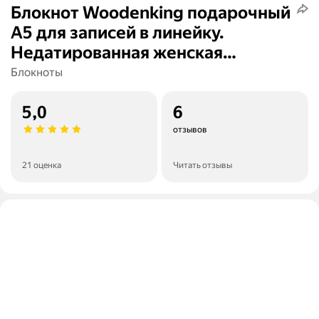
Блокнот Woodenking подарочный
А5 для записей в линейку.
Недатированная женская
записная книжка "Никогда не
Блокноты
узнаешь на что способна, пока не
рискнешь"
5,0
6
отзывов
21 оценка
Читать отзывы