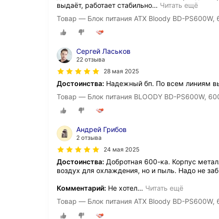
выдаёт, работает стабильно
…
Читать ещё
Товар — Блок питания ATX Bloody BD-PS600W, 6
Сергей Ласьков
22 отзыва
28 мая 2025
Достоинства:
Надежный бп. По всем линиям в
Товар — Блок питания BLOODY BD-PS600W, 600В
Андрей Грибов
2 отзыва
24 мая 2025
Достоинства:
Добротная 600-ка. Корпус металл
воздух для охлаждения, но и пыль. Надо не заб
Комментарий:
Не хотел
…
Читать ещё
Товар — Блок питания ATX Bloody BD-PS600W, 6