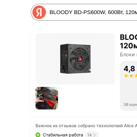
BLO
120м
Блоки 
4,8
38 оце
Важное из отзывов собрано технологией Alice A
Стабильная работа
14