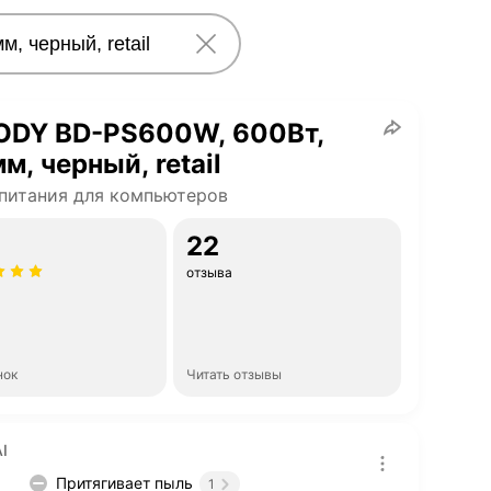
ODY BD-PS600W, 600Вт,
м, черный, retail
питания для компьютеров
22
отзыва
нок
Читать отзывы
I
Притягивает пыль
1