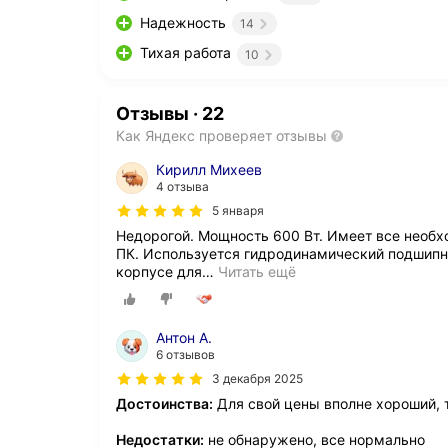
Надежность
14
Тихая работа
10
Отзывы
·
22
Как Яндекс проверяет отзывы
Кирилл Михеев
4 отзыва
5 января
Недорогой. Мощность 600 Вт. Имеет все необ
ПК. Используется гидродинамический подшипни
корпусе для
…
Читать ещё
Антон А.
6 отзывов
3 декабря 2025
Достоинства:
Для свой цены вполне хороший, 
Недостатки:
не обнаружено, все нормально