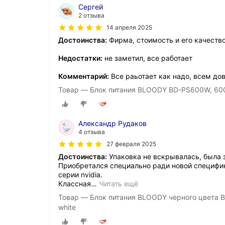
Сергей
2 отзыва
14 апреля 2025
Достоинства:
Фирма, стоимость и его качеств
Недостатки:
не заметил, все работает
Комментарий:
Все раьотает как надо, всем до
Товар — Блок питания BLOODY BD-PS600W, 600В
Александр Рудаков
4 отзыва
27 февраля 2025
Достоинства:
Упаковка не вскрывалась, была з
Приобретался специально ради новой специфик
серии nvidia.
Классная
…
Читать ещё
Товар — Блок питания BLOODY черного цвета 
white