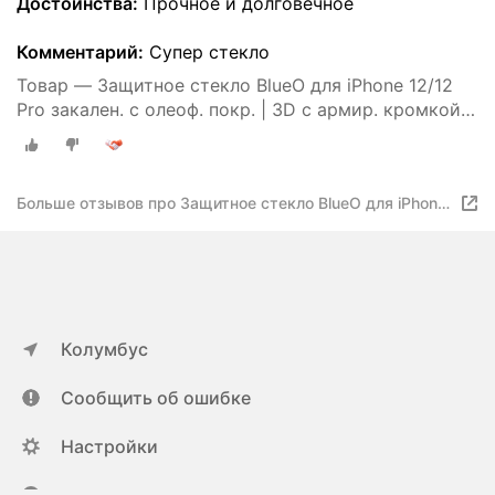
Достоинства:
Прочное и долговечное
Комментарий:
Супер стекло
Товар — Защитное стекло BlueO для iPhone 12/12
Pro закален. с олеоф. покр. | 3D с армир. кромкой
черное 0.26мм
Больше отзывов про Защитное стекло BlueO для iPhone
12/12 Pro закален. с олеоф. покр. | 3D с армир. кромкой
черное 0.26мм
Колумбус
Сообщить об ошибке
Настройки