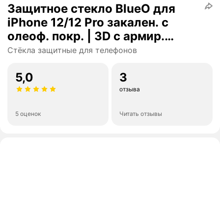
Защитное стекло BlueO для
iPhone 12/12 Pro закален. с
олеоф. покр. | 3D с армир.
кромкой черное 0.26мм
Стёкла защитные для телефонов
5,0
3
отзыва
5 оценок
Читать отзывы