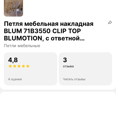
Петля мебельная накладная
BLUM 71B3550 CLIP TOP
BLUMOTION, с ответной
планкой 173l6100 под саморез
Петли мебельные
2 шт. (Арт.08884623)
4,8
3
отзыва
4 оценки
Читать отзывы