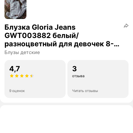
Блузка Gloria Jeans
GWT003882 белый/
разноцветный для девочек 8-
9л/134 (34)
Блузы детские
4,7
3
отзыва
9 оценок
Читать отзывы