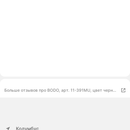
Больше отзывов про BODO, арт. 11-391МU, цвет черный
(мрамор), размер 122-128
Колумбус