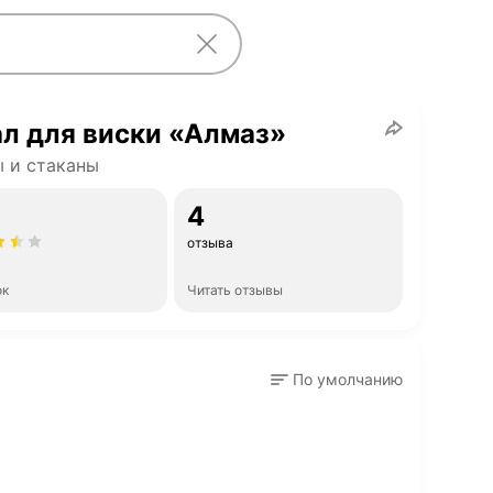
л для виски «Алмаз»
 и стаканы
4
отзыва
ок
Читать отзывы
По умолчанию