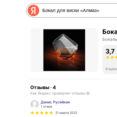
Бока
Бокалы
3,7
6 оцен
Отзывы
·
4
Как Яндекс проверяет отзывы
Денис Русяйкин
1 отзыв
21 марта 2022