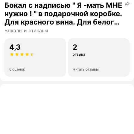
Бокал с надписью " Я -мать МНЕ
нужно ! " в подарочной коробке.
Для красного вина. Для белого
вина . 550 мл- 1 шт
Бокалы и стаканы
4,3
2
отзыва
6 оценок
Читать отзывы