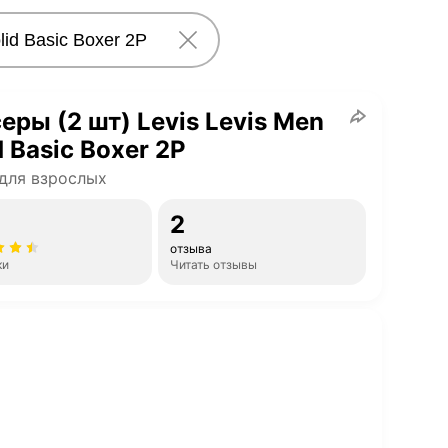
еры (2 шт) Levis Levis Men
d Basic Boxer 2P
для взрослых
2
отзыва
ки
Читать отзывы