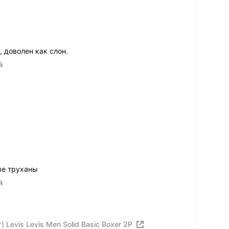
, доволен как слон.
й
ые труханы
й
Levis Levis Men Solid Basic Boxer 2P