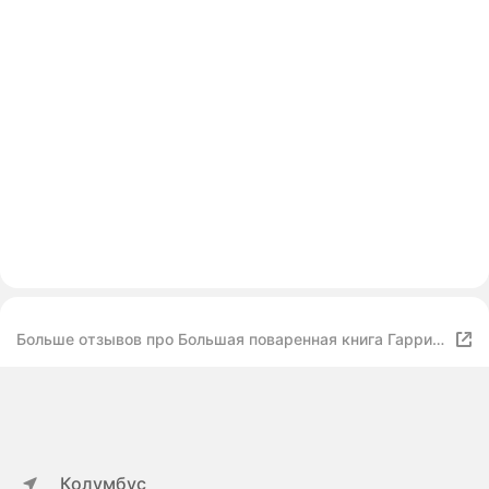
Больше отзывов про Большая поваренная книга Гарри
Поттера. От праздничных пиров Хогвартса до
камерных посиделок в "Норе"
Колумбус