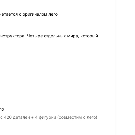
четается с оригиналом лего
онструктора! Четыре отдельных мира, который
ло
c 420 деталей + 4 фигурки (совместим с лего)