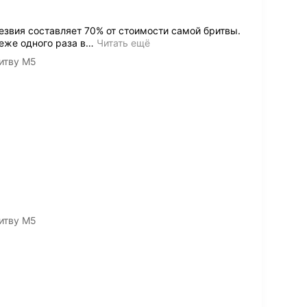
езвия составляет 70% от стоимости самой бритвы.
еже одного раза в
…
Читать ещё
итву M5
итву M5