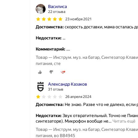
Василиса
22 отзыва
23 ноября 2021
Достоинства:
скорость доставки, мама осталась 
Недостатки:
...
Комментарий:
....
Товар — Инструм. муз. на батар, Синтезатор Клав
питания, сте
Александр Казаков
31 отзыв
26 апреля 2024
Достоинства:
Не знаю. Разве что не далеко, если
Недостатки:
Звук отвратительный. Точно не Пианин
синтезаторе). Микрофон вообще не
…
Читать ещё
Товар — Инструм. муз. на батар, Синтезатор Клав
питания, во ВВ4945