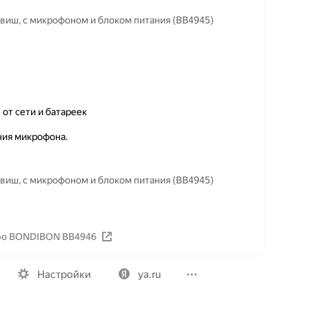
виш, с микрофоном и блоком питания (ВВ4945)
от сети и батареек
ия микрофона.
виш, с микрофоном и блоком питания (ВВ4945)
ро BONDIBON ВВ4946
Вакансии
Лицензия на использование
Политика конфид
Настройки
ya.ru