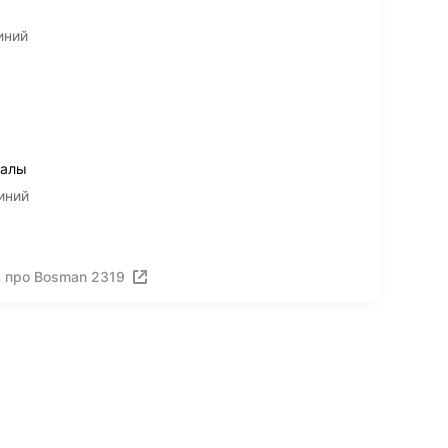
иний
иалы
иний
 про Bosman 2319