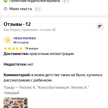
Понятная подача материала
2
Мало текста
1
Отзывы
·
12
Как Яндекс проверяет отзывы
лева малева
46 отзывов
18 января
Достоинства:
красочные иллюстрации
Недостатки:
нет
Комментарий:
в моем детстве таких не было, купила и
рассматриваю с ребенком.
Товар — Уиллис К. "Книга Ботаникум. Уиллис К."
твердый