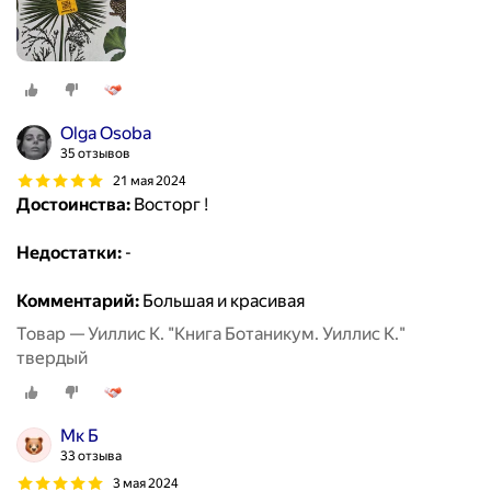
Olga Osoba
35 отзывов
21 мая 2024
Достоинства:
Восторг !
Недостатки:
-
Комментарий:
Большая и красивая
Товар — Уиллис К. "Книга Ботаникум. Уиллис К."
твердый
Мк Б
33 отзыва
3 мая 2024