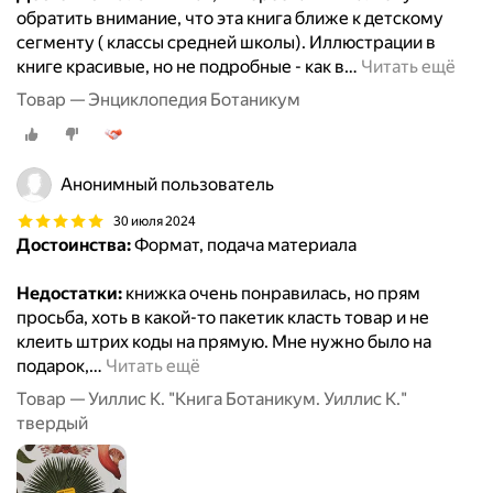
обратить внимание, что эта книга ближе к детскому
сегменту ( классы средней школы). Иллюстрации в
книге красивые, но не подробные - как в
…
Читать ещё
Товар — Энциклопедия Ботаникум
Анонимный пользователь
30 июля 2024
Достоинства:
Формат, подача материала
Недостатки:
книжка очень понравилась, но прям
просьба, хоть в какой-то пакетик класть товар и не
клеить штрих коды на прямую. Мне нужно было на
подарок,
…
Читать ещё
Товар — Уиллис К. "Книга Ботаникум. Уиллис К."
твердый