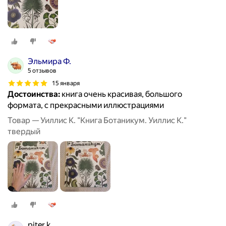
Эльмира Ф.
5 отзывов
15 января
Достоинства:
книга очень красивая, большого
формата, с прекрасными иллюстрациями
Товар — Уиллис К. "Книга Ботаникум. Уиллис К."
твердый
piter k.