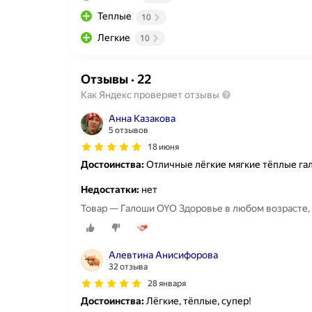
Теплые
10
Легкие
10
Отзывы
·
22
Как Яндекс проверяет отзывы
Анна Казакова
5 отзывов
18 июня
Достоинства:
Отличные лёгкие мягкие тёплые гало
Недостатки:
нет
Товар — Галоши OYO Здоровье в любом возрасте,
Алевтина Анисифорова
32 отзыва
28 января
Достоинства:
Лёгкие, тёплые, супер!