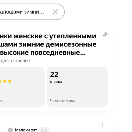
нки женские c утепленными
шами зимние демисезонные
высокие повседневные
омокаемые сноубутсы,
 для взрослых
ки, рабочая обувь, спецобувь,
22
дачи
отзыва
ок
Читать отзывы
Маломерят
3