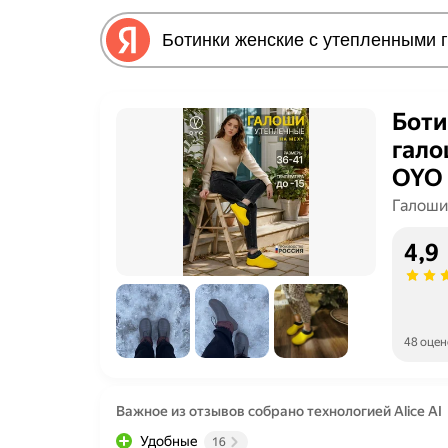
Боти
гало
OYO 
непр
Галоши
дути
4,9
для 
48 оцен
Важное из отзывов собрано технологией Alice AI
Удобные
16