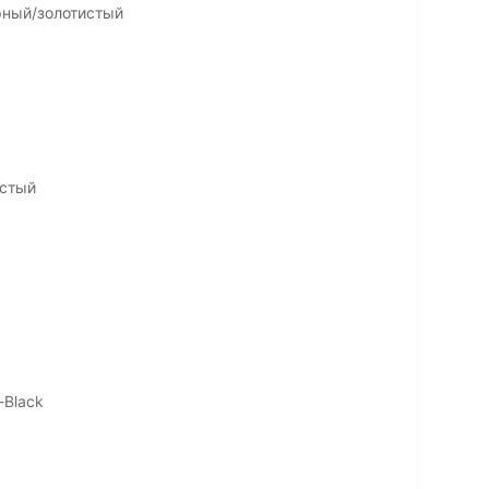
рный/золотистый
истый
-Black