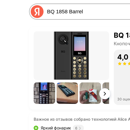
BQ 1
Кнопо
4,0
30 оце
Важное из отзывов собрано технологией Alice A
Яркий фонарик
6