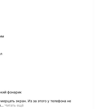
сим
ел
яркий фонарик
мерцать экран. Из за этого у телефона не
я
…
Читать ещё