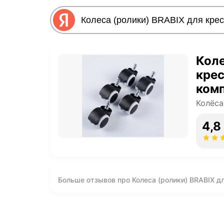
Коле
крес
комп
черн
Колёса
4,8
Больше отзывов про Колеса (ролики) BRABIX дл
d11 мм, черные, в коробе, 532009