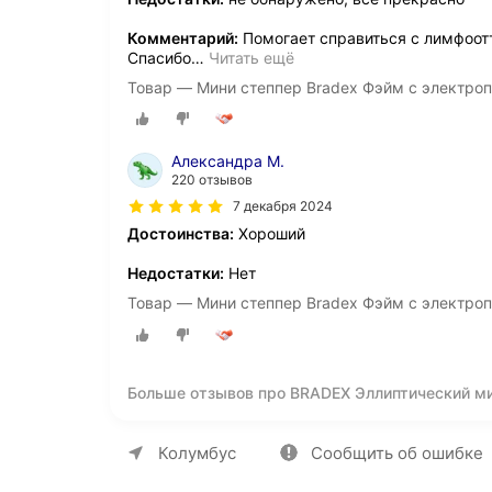
Комментарий:
Помогает справиться с лимфоотт
Спасибо
…
Читать ещё
Товар — Мини степпер Bradex Фэйм c электро
Александра М.
220 отзывов
7 декабря 2024
Достоинства:
Хороший
Недостатки:
Нет
Товар — Мини степпер Bradex Фэйм c электро
Больше отзывов про BRADEX Эллиптический ми
фэйм. Серия SF
О компании
Коммерческие предложен
Колумбус
Сообщить об ошибке