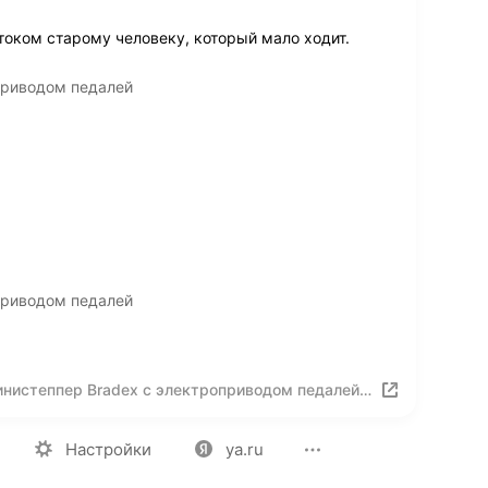
оком старому человеку, который мало ходит.
приводом педалей
приводом педалей
нистеппер Bradex c электроприводом педалей
ия
Вакансии
Лицензия на использование
Политика конф
Настройки
ya.ru