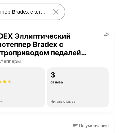
DEX Эллиптический
степпер Bradex c
ктроприводом педалей
. Серия SF
степперы
3
отзыва
ок
Читать отзывы
По умолчанию