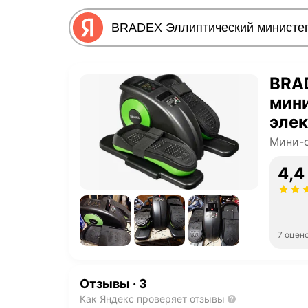
BRA
мини
эле
фэйм
Мини-
4,4
7 оцен
Отзывы
·
3
Как Яндекс проверяет отзывы