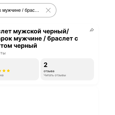
слет мужской черный/
рок мужчине / браслет с
стом черный
еты
2
отзыва
нка
Читать отзывы