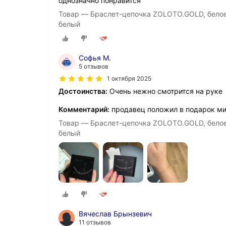
однозначно понравится
Товар — Браслет-цепочка ZOLOTO.GOLD, белое з
белый
Софья М.
5 отзывов
1 октября 2025
Достоинства:
Очень нежно смотрится на руке
Комментарий:
продавец положил в подарок м
Товар — Браслет-цепочка ZOLOTO.GOLD, белое з
белый
Вячеслав Брынзевич
11 отзывов