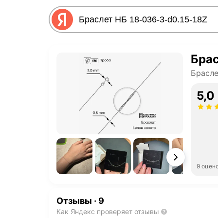
Брас
Брасл
5,0
9 оцен
Отзывы
·
9
Как Яндекс проверяет отзывы