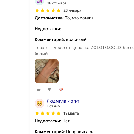
38 отзывов
23 января
Достоинства:
То, что хотела
Недостатки:
-
Комментарий:
красивый
Товар — Браслет-цепочка ZOLOTO.GOLD, белое з
белый
Людмила Иргит
1 отзыв
19 марта
Недостатки:
Нет
Комментарий:
Понравилась