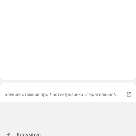
Больше отзывов про Ластик/резинка стирательная/
стерка канцелярская для карандаша Brauberg Fruity 3
шт, 57х24х15 мм, белые, пластиковый футляр ассорти,
229563
Колумбус