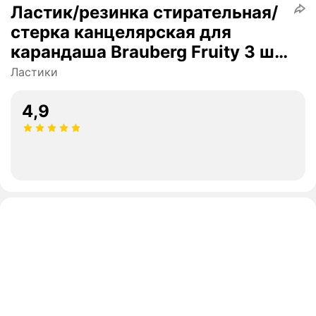
Ластик/резинка стирательная/
стерка канцелярская для
карандаша Brauberg Fruity 3 шт,
57х24х15 мм, белые,
Ластики
пластиковый футляр ассорти,
229563
4,9