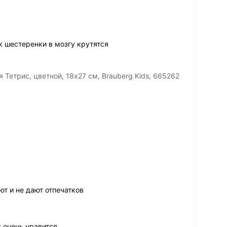
 шестеренки в мозгу крутятся
етрис, цветной, 18х27 см, Brauberg Kids, 665262
т и не дают отпечатков
 очень нравится