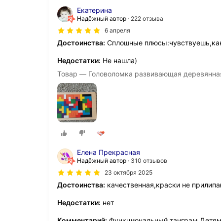
Екатерина
Надёжный автор
222 отзыва
6 апреля
Достоинства:
Сплошные плюсы:чувствуешь,как
Недостатки:
Не нашла)
Товар — Головоломка развивающая деревянная Т
Елена Прекрасная
Надёжный автор
310 отзывов
23 октября 2025
Достоинства:
качественная,краски не прилипаю
Недостатки:
нет
Комментарий:
Функциональный танграм.Детям