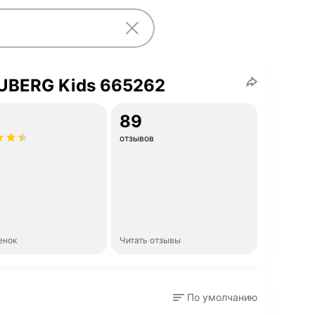
UBERG Kids 665262
89
отзывов
енок
Читать отзывы
По умолчанию