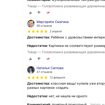
Товар — Головоломка развивающая деревянная Т
Маргарита Смагина
56 отзывов
2 апреля
Достоинства:
Ребёнок с удовольствием интере
Недостатки:
Картинки не соответствуют разме
Товар — Головоломка развивающая деревянная Т
Наталья Сиглова
47 отзывов
12 февраля
Достоинства:
классная вещь! купила уже втору
разных картинок создать
Недостатки:
нет, не нашла ни одного
Комментарий:
приятный природный
…
Читать е