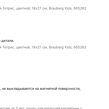
етрис, цветной, 18х27 см, Brauberg Kids, 665262
 детали.
етрис, цветной, 18х27 см, Brauberg Kids, 665262
, не выкладываются на магнитной поверхности,
нграм от 3 лет, пазлы для малышей магнитные с