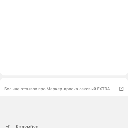
Больше отзывов про Маркер-краска лаковый EXTRA
(paint marker) 4 мм, набор 2 цвета, белый/черный,
усиленная нитро-основа, BRAUBERG, 151998
Колумбус