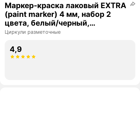
Маркер-краска лаковый EXTRA
(paint marker) 4 мм, набор 2
цвета, белый/черный,
усиленная нитро-основа,
Циркули разметочные
BRAUBERG, 151998
4,9