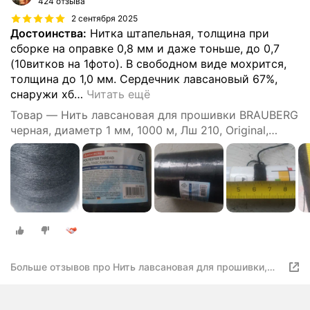
424 отзыва
2 сентября 2025
Достоинства:
Нитка штапельная, толщина при
сборке на оправке 0,8 мм и даже тоньше, до 0,7
(10витков на 1фото). В свободном виде мохрится,
толщина до 1,0 мм. Сердечник лавсановый 67%,
снаружи хб
…
Читать ещё
Товар — Нить лавсановая для прошивки BRAUBERG
черная, диаметр 1 мм, 1000 м, Лш 210, Original,
608924
Больше отзывов про Нить лавсановая для прошивки,
черная, диаметр 1 мм, 1000 м, ЛШ 210, BRAUBERG
ORIGINAL, 608924