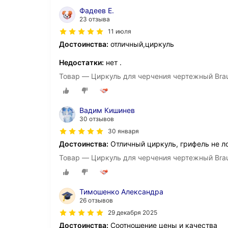
Фадеев Е.
23 отзыва
11 июля
Достоинства:
отличный,циркуль
Недостатки:
нет .
Товар — Циркуль для черчения чертежный Braub
Вадим Кишинев
30 отзывов
30 января
Достоинства:
Отличный циркуль, грифель не л
Товар — Циркуль для черчения чертежный Braub
Тимошенко Александра
26 отзывов
29 декабря 2025
Достоинства:
Соотношение цены и качества