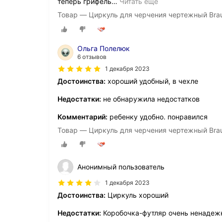
теперь грифель
…
Читать ещё
Товар — Циркуль для черчения чертежный Braub
Ольга Полелюк
6 отзывов
1 декабря 2023
Достоинства:
хороший удобный, в чехле
Недостатки:
не обнаружила недостатков
Комментарий:
ребенку удобно. понравился
Товар — Циркуль для черчения чертежный Braub
Анонимный пользователь
1 декабря 2023
Достоинства:
Циркуль хороший
Недостатки:
Коробочка-футляр очень ненадежн