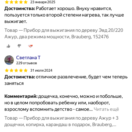
23 января 2025
Достоинства:
Работает хорошо. Внуку нравится,
пользуется только второй степени нагрева, так лучше
выжигает.
Товар — Прибор для выжигания по дереву Эвд 20/220
Ажур, два режима мощности, Brauberg, 152476
Cветлана Т
229 отзывов
31 июля 2024
Достоинства:
отличное развлечение, будет чем теперь
заняться
Комментарий:
дощечка, конечно, можно и побольше,
но в целом попробовать ребенку или, наоборот,
взрослому вспомнить детство - самое
…
Читать ещё
Товар — Прибор для выжигания по дереву Ажур + 3
дощечки, копирка, карандаш в подарок, Brauberg,
881029