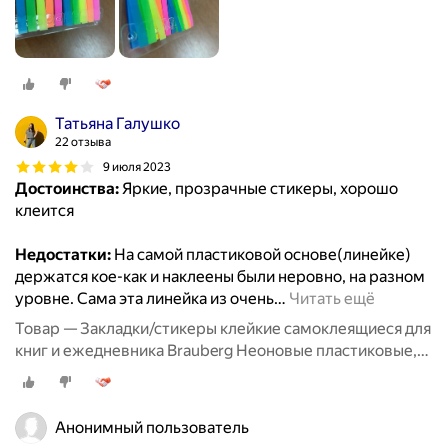
Татьяна Галушко
22 отзыва
9 июля 2023
Достоинства:
Яркие, прозрачные стикеры, хорошо
клеится
Недостатки:
На самой пластиковой основе(линейке)
держатся кое-как и наклеены были неровно, на разном
уровне. Сама эта линейка из очень
…
Читать ещё
Товар — Закладки/стикеры клейкие самоклеящиеся для
книг и ежедневника Brauberg Неоновые пластиковые,
45х12 мм, 200 шт. (8 цветов х 25 листов), на пласт.
линейке 12 см, 126700
Анонимный пользователь