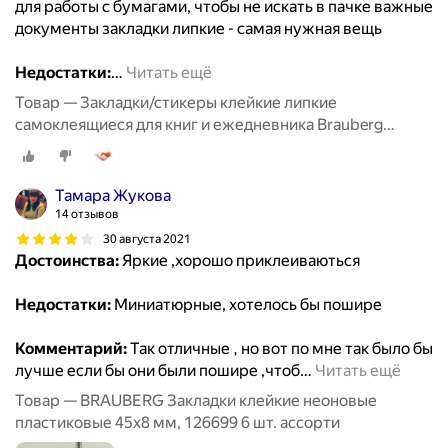
для работы с бумагами, чтобы не искать в пачке важные
документы закладки липкие - самая нужная вещь
Недостатки:
…
Читать ещё
Товар — Закладки/стикеры клейкие липкие
самоклеящиеся для книг и ежедневника Brauberg
Неоновые, пластиковые, 42х12 мм, 5 цветов х 20
листов, 122705
Тамара Жукова
14 отзывов
30 августа 2021
Достоинства:
Яркие ,хорошо приклеиваються
Недостатки:
Миниатюрные, хотелось бы пошире
Комментарий:
Так отличные , но вот по мне так было бы
лучше если бы они были пошире ,чтоб
…
Читать ещё
Товар — BRAUBERG Закладки клейкие неоновые
пластиковые 45х8 мм, 126699 6 шт. ассорти