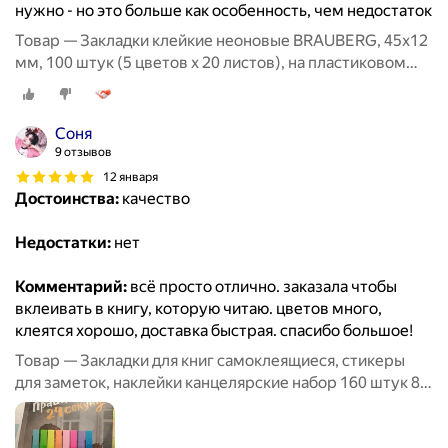
нужно - но это больше как особенность, чем недостаток
Товар — Закладки клейкие неоновые BRAUBERG, 45х12
мм, 100 штук (5 цветов х 20 листов), на пластиковом
основании, 122706
Соня
9 отзывов
12 января
Достоинства:
качество
Недостатки:
нет
Комментарий:
всё просто отлично. заказала чтобы
вклеивать в книгу, которую читаю. цветов много,
клеятся хорошо, доставка быстрая. спасибо большое!
Товар — Закладки для книг самоклеящиеся, стикеры
для заметок, наклейки канцелярские набор 160 штук 8
цветов х 20 листов, неоновые 45х8 мм, Brauberg,
126699