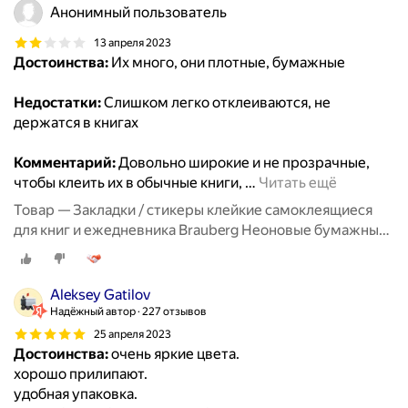
Анонимный пользователь
13 апреля 2023
Достоинства:
Их много, они плотные, бумажные
Недостатки:
Слишком легко отклеиваются, не
держатся в книгах
Комментарий:
Довольно широкие и не прозрачные,
чтобы клеить их в обычные книги,
…
Читать ещё
Товар — Закладки / стикеры клейкие самоклеящиеся
для книг и ежедневника Brauberg Неоновые бумажные,
50х14 мм, 5 цветов х 50 л, Комплект 5 шт, 112443
Aleksey Gatilov
Надёжный автор
227 отзывов
25 апреля 2023
Достоинства:
очень яркие цвета.
хорошо прилипают.
удобная упаковка.