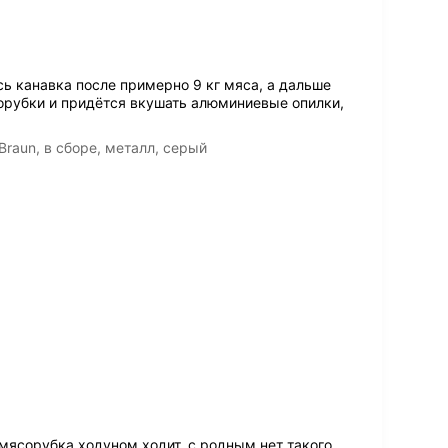
сь канавка после примерно 9 кг мяса, а дальше
сорубки и придётся вкушать алюминиевые опилки,
raun, в сборе, металл, серый
мясорубка ходуном ходит, с родным нет такого