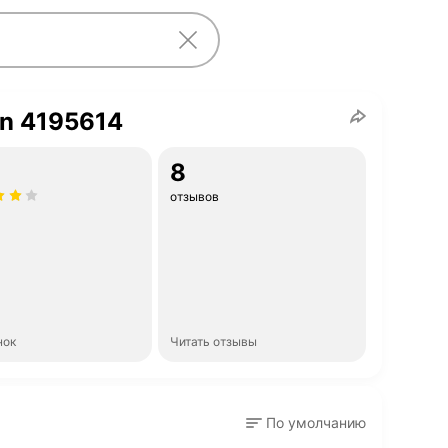
n 4195614
8
отзывов
нок
Читать отзывы
По умолчанию