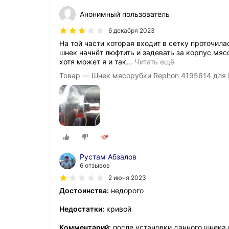
Анонимный пользователь
6 декабря 2023
На той части которая входит в сетку проточила
шнек начнёт люфтить и задевать за корпус мя
хотя может я и так
…
Читать ещё
Товар — Шнек мясорубки Rephon 4195614 для B
Рустам Абзалов
6 отзывов
2 июня 2023
Достоинства:
недорого
Недостатки:
кривой
Комментарий:
после установки данного шнека 