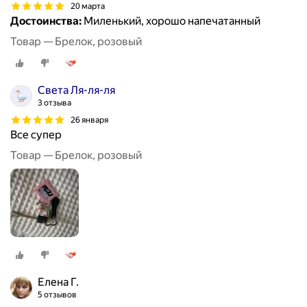
20 марта
Достоинства:
Миленький, хорошо напечатанный
Товар — Брелок, розовый
Света Ля-ля-ля
3 отзыва
26 января
Все супер
Товар — Брелок, розовый
Елена Г.
5 отзывов