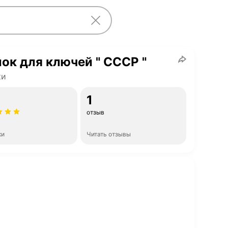
ок для ключей " СССР "
ки
1
отзыв
ки
Читать отзывы