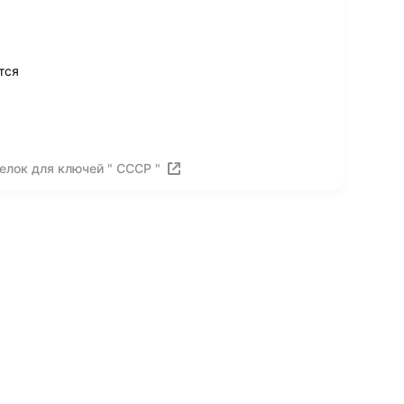
тся
елок для ключей " СССР "