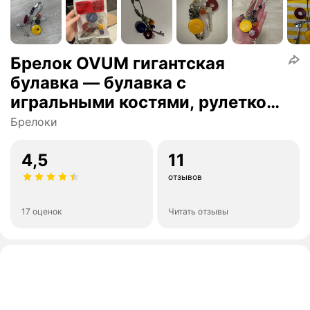
Брелок OVUM гигантская
булавка — булавка с
игральными костями, рулеткой
и бильярдными шарами
Брелоки
4,5
11
отзывов
17 оценок
Читать отзывы